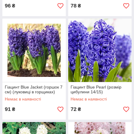
96
78
₴
₴
Гіацинт Blue Jacket (горшок 7
Гіацинт Blue Pearl (розмір
см) (луковиці в горщиках)
цибулини 14/15)
Немає в наявності
Немає в наявності
91
72
₴
₴