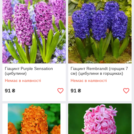
Гіацинт Purple Sensation
Гіацинт Rembrandt (горщик 7
(цибулини)
см) (цибулини в горщиках)
Немає в наявності
Немає в наявності
91
91
₴
₴