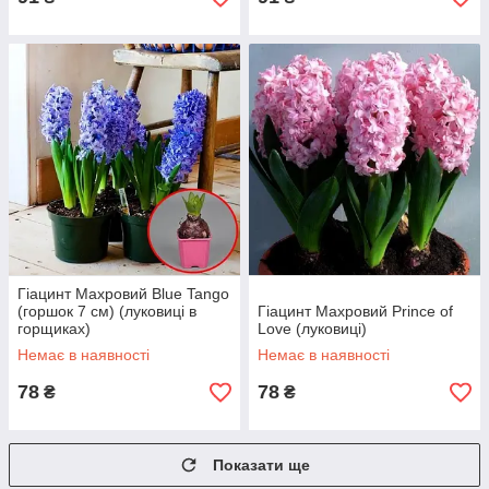
Гіацинт Махровий Blue Tango
(горшок 7 см) (луковиці в
Гіацинт Махровий Prince of
горщиках)
Love (луковиці)
Немає в наявності
Немає в наявності
78
78
₴
₴
Показати ще