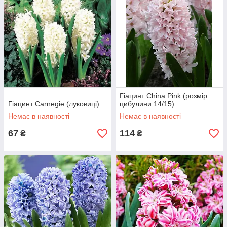
Гіацинт China Pink (розмір
Гіацинт Carnegie (луковиці)
цибулини 14/15)
Немає в наявності
Немає в наявності
67
114
₴
₴