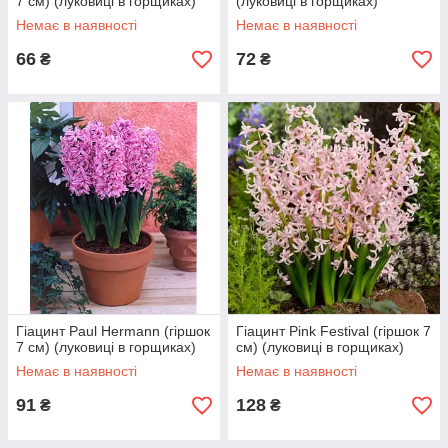
7 см) (луковиці в горщиках)
(луковиці в горщиках)
Немає в наявності
Немає в наявності
66
72
₴
₴
Гіацинт Paul Hermann (гіршок
Гіацинт Pink Festival (гіршок 7
7 см) (луковиці в горщиках)
см) (луковиці в горщиках)
Немає в наявності
Немає в наявності
91
128
₴
₴