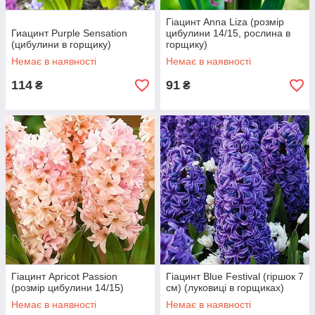
Гіацинт Anna Liza (розмір
Гиацинт Purple Sensation
цибулини 14/15, рослина в
(цибулини в горщику)
горщику)
Немає в наявності
Немає в наявності
114
91
₴
₴
Гіацинт Apricot Passion
Гіацинт Blue Festival (гіршок 7
(розмір цибулини 14/15)
см) (луковиці в горщиках)
Немає в наявності
Немає в наявності