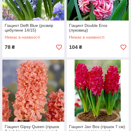
Гіацинт Delft Blue (розмір
Гіацинт Double Eros
цибулини 14/15)
(луковиці)
Немає в наявності
Немає в наявності
78
104
₴
₴
Гіацинт Gipsy Queen (гіршок
Гіацинт Jan Bos (гіршок 7 см)