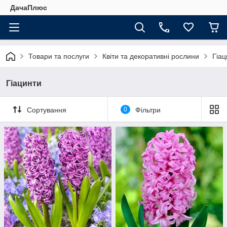
ДачаПлюс
Товари та послуги
Квіти та декоративні рослини
Гіац
Гіацинти
Сортування
0
Фільтри