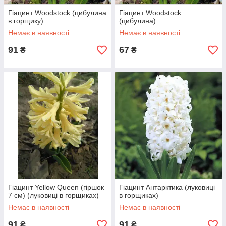
Гіацинт Woodstock (цибулина
Гіацинт Woodstock
в горщику)
(цибулина)
Немає в наявності
Немає в наявності
91
67
₴
₴
Гіацинт Yellow Queen (гіршок
Гіацинт Антарктика (луковиці
7 см) (луковиці в горщиках)
в горщиках)
Немає в наявності
Немає в наявності
91
91
₴
₴