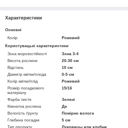
Характеристики
Основні
Колір
Рожевий
Користувацькі характеристики
Зона морозостійкості
Зона 3-4
Висота рослини
20-30 cм
Відстань
10 см
Діаметр квітки/плода
0-5 см
Колір квітки/плід
Рожевий
Розмір посадкового
15/16
матеріалу
Фарба листя
Зелені
Кімнатна рослина
Да
Вологість ґрунту
Помірно волога
Глибина посадки
5 см
Тип продукту
Луковицы или клубни