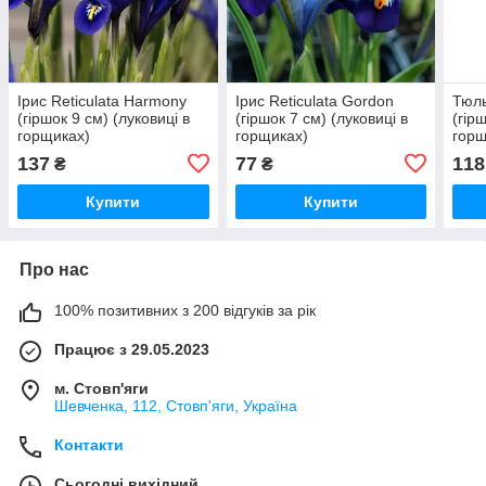
Ірис Reticulata Harmony
Ірис Reticulata Gordon
Тюль
(гіршок 9 см) (луковиці в
(гіршок 7 см) (луковиці в
(гір
горщиках)
горщиках)
горщ
137
77
118
₴
₴
Купити
Купити
Про нас
100% позитивних з 200 відгуків за рік
Працює з 29.05.2023
м. Стовп'яги
Шевченка, 112, Стовп'яги, Україна
Контакти
Сьогодні вихідний