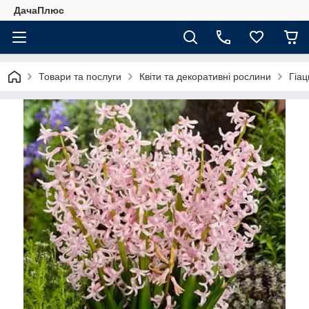
ДачаПлюс
Товари та послуги
Квіти та декоративні рослини
Гіац