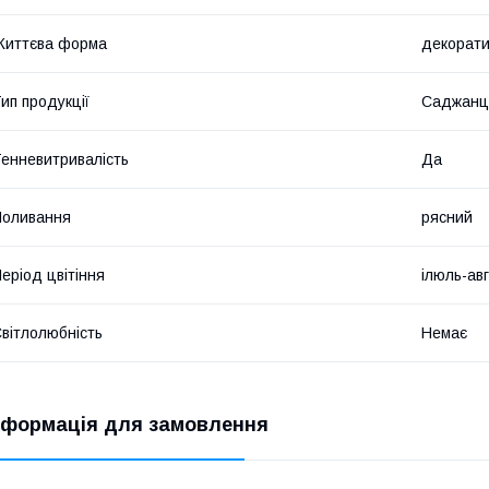
Життєва форма
декорати
ип продукції
Саджанц
енневитривалість
Да
Поливання
рясний
еріод цвітіння
ілюль-ав
вітлолюбність
Немає
нформація для замовлення