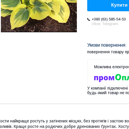
Купити
+380 (63) 585-54-53
Viber, Telegram
повернення товару п
У компанії підключені
будь-який товар не п
ости найкраще ростуть у затінених місцях, без протягів і застою в
оливів. Краще росте на родючих добре дренованих ґрунтах. Хост