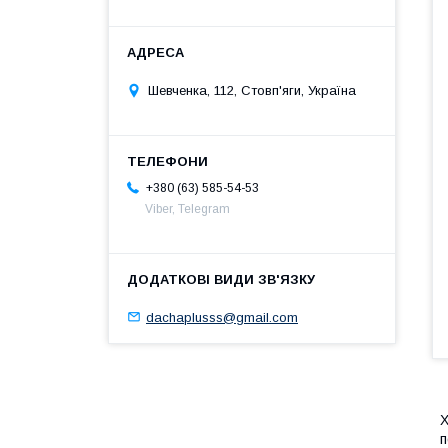
Шевченка, 112, Стовп'яги, Україна
+380 (63) 585-54-53
Viber, Telegram
dachaplusss@gmail.com
Х
п