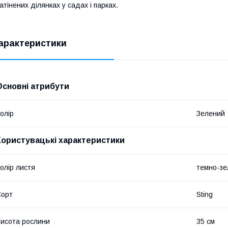
атінених ділянках у садах і парках.
арактеристики
Основні атрибути
олір
Зелений
Користувацькі характеристики
олір листя
темно-зе
Сорт
Sting
исота рослини
35 см