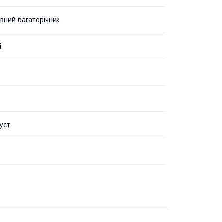
вний багаторічник
і
густ