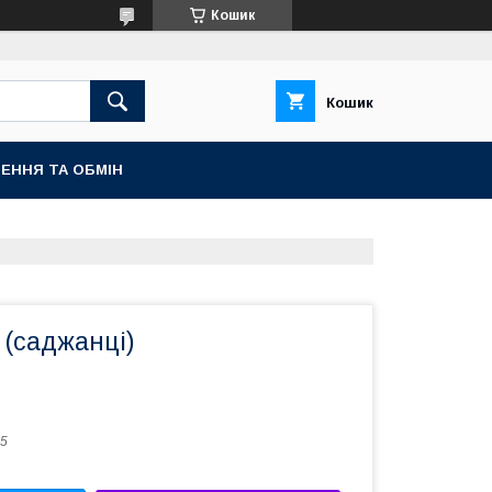
Кошик
Кошик
ЕННЯ ТА ОБМІН
y (саджанці)
5