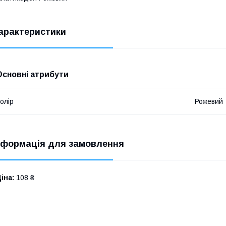
арактеристики
Основні атрибути
олір
Рожевий
нформація для замовлення
іна:
108 ₴