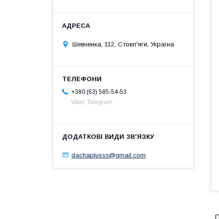
Шевченка, 112, Стовп'яги, Україна
+380 (63) 585-54-53
Viber, Telegram
dachaplusss@gmail.com
П