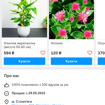
Альпінія варієгантна
Аптенія
Опун
(висота 50-60 см)
594
120
370
₴
₴
Купити
Купити
Про нас
100% позитивних з 200 відгуків за рік
Працює з 29.05.2023
м. Стовп'яги