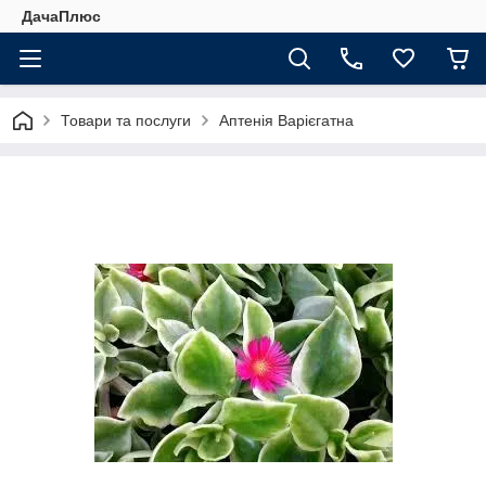
ДачаПлюс
Товари та послуги
Аптенія Варієгатна