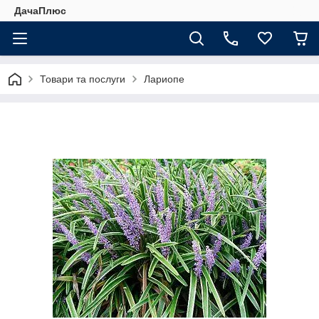
ДачаПлюс
Товари та послуги
Лариопе