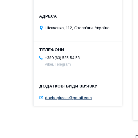
Шевченка, 112, Стовп'яги, Україна
+380 (63) 585-54-53
Viber, Telegram
dachaplusss@gmail.com
П