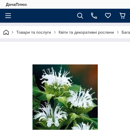
ДачаПлюс
Товари та послуги
Квіти та декоративні рослини
Бага