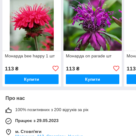
Монарда bee happy 1 шт
Монарда on parade шт
Мона
113
113
113
₴
₴
Купити
Купити
Про нас
100% позитивних з 200 відгуків за рік
Працює з 29.05.2023
м. Стовп'яги