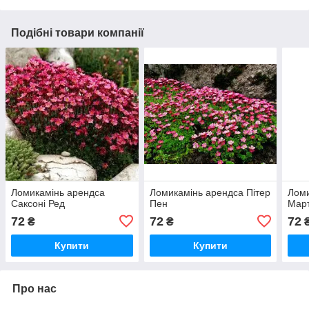
Подібні товари компанії
Ломикамінь арендса
Ломикамінь арендса Пітер
Ломи
Саксоні Ред
Пен
Март
72
72
72
₴
₴
Купити
Купити
Про нас