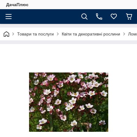
ДачаПлюс
Товари та послуги
Квіти та декоративні рослини
Ломи