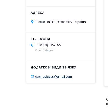
Шевченка, 112, Стовп'яги, Україна
+380 (63) 585-54-53
Viber, Telegram
dachaplusss@gmail.com
С
н