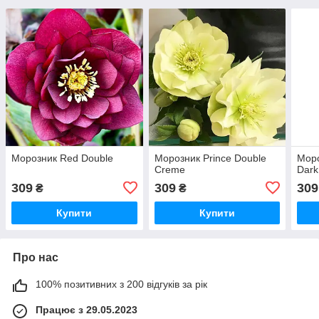
Морозник Red Double
Морозник Prince Double
Моро
Creme
Dark
309
309
309
₴
₴
Купити
Купити
Про нас
100% позитивних з 200 відгуків за рік
Працює з 29.05.2023