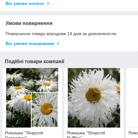
Всі умови оплати
Умови повернення
Повернення товару впродовж 14 днів за домовленістю
Всі умови повернення
Подібні товари компанії
Ромашка "Shapcott
Ромашка "Shapcott
Рома
Gossamer"
Ruffles"