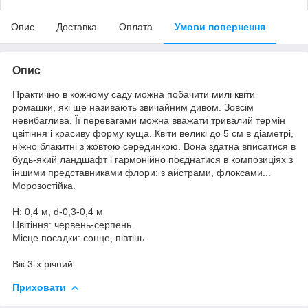
Опис
Доставка
Оплата
Умови повернення
Опис
Практично в кожному саду можна побачити милі квіти
ромашки, які ще називають звичайним дивом. Зовсім
невибаглива. Її перевагами можна вважати тривалий термін
цвітіння і красиву форму куща. Квіти великі до 5 см в діаметрі,
ніжно блакитні з жовтою серединкою. Вона здатна вписатися в
будь-який ландшафт і гармонійно поєднатися в композиціях з
іншими представниками флори: з айстрами, флоксами...
Морозостійка.
Н: 0,4 м, d-0,3-0,4 м
Цвітіння: червень-серпень.
Місце посадки: сонце, півтінь.
Вік:3-х річний.
Приховати