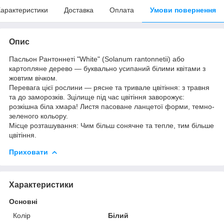
арактеристики
Доставка
Оплата
Умови повернення
Опис
Пасльон Рантоннеті "White" (Solanum rantonnetii) або
картопляне дерево — буквально усипаний білими квітами з
жовтим вічком.
Перевага цієї рослини — рясне та тривале цвітіння: з травня
та до заморозків. Зцілище під час цвітіння заворожує:
розкішна біла хмара! Листя пасоване ланцетої форми, темно-
зеленого кольору.
Місце розташування: Чим більш сонячне та тепле, тим більше
цвітіння.
Приховати
Характеристики
Основні
Колір
Білий