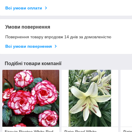
Всі умови оплати
Умови повернення
Повернення товару впродовж 14 днів за домовленістю
Всі умови повернення
Подібні товари компанії
Бігонія Picotee White Red
Лілію Pearl White
Лілі