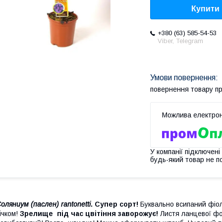
Купити
+380 (63) 585-54-53
Viber, Telegram
повернення товару п
У компанії підключені
будь-який товар не п
оляниум (паслен) rantonetti
. Супер сорт!
Буквально всипаний фіол
ічком!
Зрелище під час цвітіння заворожує!
Листя ланцевої фо