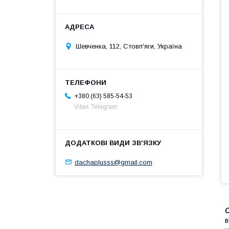
Шевченка, 112, Стовп'яги, Україна
+380 (63) 585-54-53
Viber, Telegram
dachaplusss@gmail.com
С
в