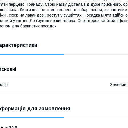
'яти перцевої Гранаду. Свою назву дістала від дуже приємного, о
пельсина. Листя щільне темно-зеленого забарвлення, з властивим 
іжні, схожі на лавандові, рестут у суцвіттях. Посадка м'яти здійс
ости й у півтіні. До ґрунтів не вибаглива. Сорт морозостійкий. Щіл
оном для барвистих посадок.
арактеристики
Основні
олір
Зелений
нформація для замовлення
іна:
70 ₴