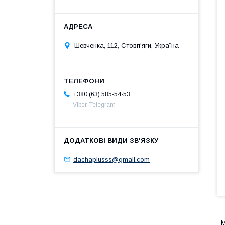
Шевченка, 112, Стовп'яги, Україна
+380 (63) 585-54-53
Viber, Telegram
dachaplusss@gmail.com
М