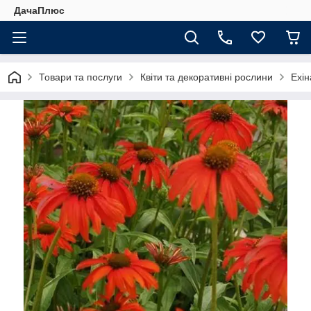
ДачаПлюс
Товари та послуги
Квіти та декоративні рослини
Ехін