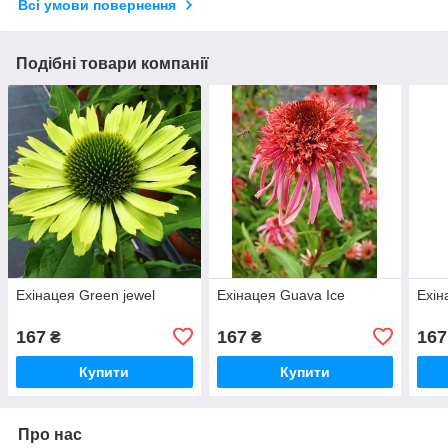
Всі умови повернення
Подібні товари компанії
Ехінацея Green jewel
Ехінацея Guava Ice
Ехін
167
167
167
₴
₴
Купити
Купити
Про нас