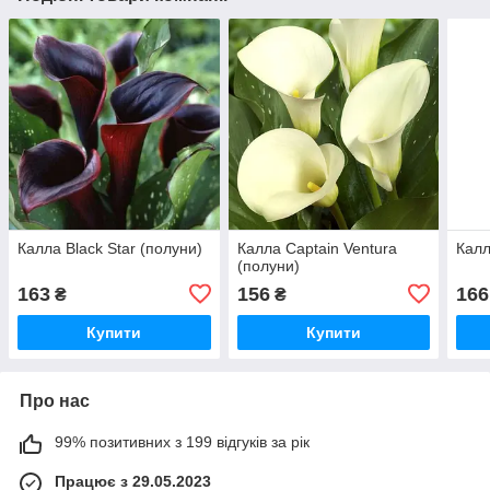
Калла Black Star (полуни)
Калла Captain Ventura
Калл
(полуни)
163
156
166
₴
₴
Купити
Купити
Про нас
99% позитивних з 199 відгуків за рік
Працює з 29.05.2023