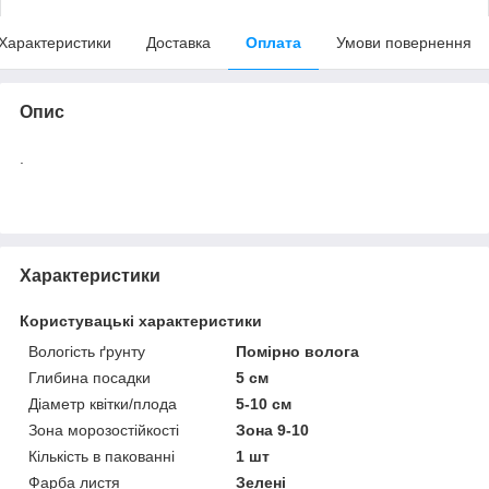
Характеристики
Доставка
Оплата
Умови повернення
Опис
.
Характеристики
Користувацькі характеристики
Вологість ґрунту
Помірно волога
Глибина посадки
5 см
Діаметр квітки/плода
5-10 см
Зона морозостійкості
Зона 9-10
Кількість в пакованні
1 шт
Фарба листя
Зелені