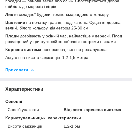
посадки — ранова весна або осінь. Спостерігається добра
стійкість до морозів і вітрів.
Листя
складної будови, темно-смарагдового кольору.
Цветение
на початку травня, іноді квітень. Суцвіття дерева
великі, білого кольору, діаметром 25-30 см.
Плоди
дозрівають у осінній час, найчастіше у вересні. Плод
розміщений у тристулковій коробочці з гострими шипами.
Корнева система
поверхнева, сильно розгалужена.
Актуальна висота саджанців: 1,2-1,5 метра.
Приховати
Характеристики
Основні
Спосіб упаковки
Відкрита коренева система
Користувальницькі характеристики
Висота саджанців
1,2-1,5м