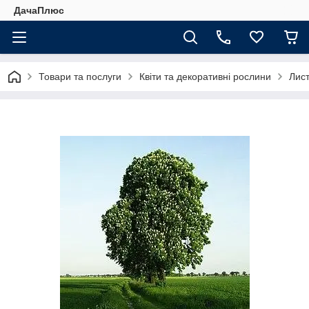
ДачаПлюс
Товари та послуги
Квіти та декоративні рослини
Лист