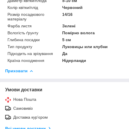
Діаметр квітки/плода
5-10 см
Колір квітки/плід
Червоний
Розмір посадкового
14/16
матеріалу
Фарба листя
Зелені
Вологість ґрунту
Помірно волога
Глибина посадки
5 см
Тип продукту
Луковицы или клубни
Підходить на зрізування
Да
Країна походження
Нідерланди
Приховати
Умови доставки
Нова Пошта
Самовивіз
Доставка кур'єром
Всі умови доставки