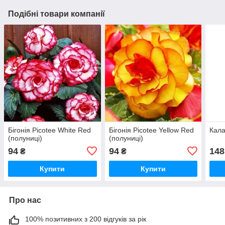
Подібні товари компанії
Бігонія Picotee White Red
Бігонія Picotee Yellow Red
Кала
(полуниці)
(полуниці)
94
94
148
₴
₴
Купити
Купити
Про нас
100% позитивних з 200 відгуків за рік