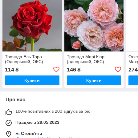
Троянда Ель Торо
Троянда Марі Кюрі
Оле
(Однорічний, ОКС)
(однорічний, ОКС)
Махр
114
146
274
₴
₴
Купити
Купити
Про нас
100% позитивних з 200 відгуків за рік
Працює з 29.05.2023
м. Стовп'яги