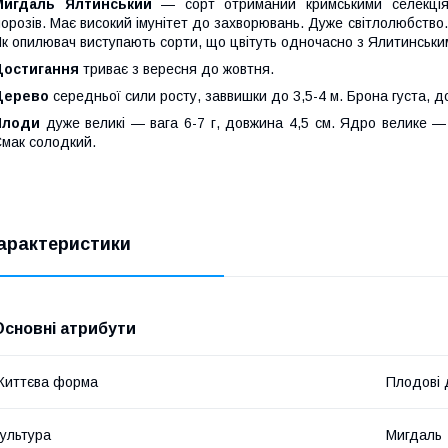
Мигдаль Ялтинський
— сорт отриманий кримськими селекціям
орозів. Має високий імунітет до захворювань. Дуже світлолюбство
к опилювач виступають сорти, що цвітуть одночасно з Ялитинськи
Достигання
триває з вересня до жовтня.
Дерево
середньої сили росту, заввишки до 3,5-4 м. Брона густа, до
Плоди
дуже великі — вага 6-7 г, довжина 4,5 см. Ядро велике —
мак солодкий.
арактеристики
Основні атрибути
Життєва форма
Плодові 
ультура
Мигдаль