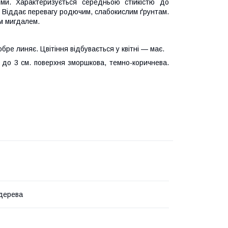
и. Характеризується середньою стійкістю до
. Віддає перевагу родючим, слабокислим ґрунтам.
м мигдалем.
бре линяє. Цвітіння відбувається у квітні — має.
 до 3 см. поверхня зморшкова, темно-коричнева.
дерева