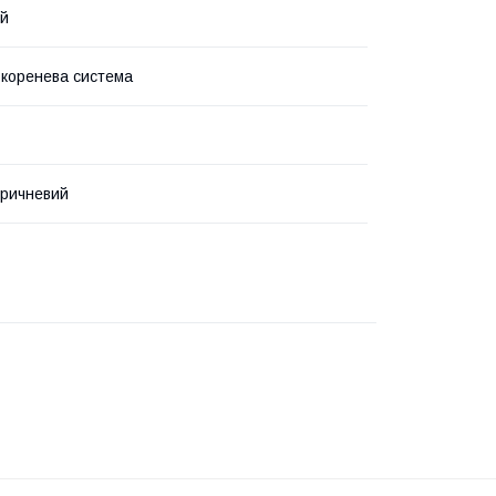
ий
 коренева система
оричневий