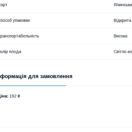
Сорт
Ялинськ
пособ упаковки
Відкрита
ранспортабельність
Висока
олір плода
Світло-к
нформація для замовлення
іна:
192 ₴