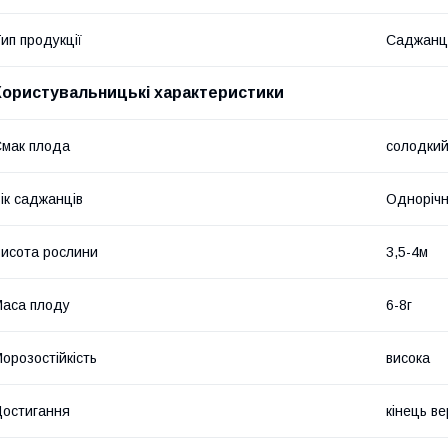
ип продукції
Саджанц
Користувальницькі характеристики
мак плода
солодки
ік саджанців
Одноріч
исота рослини
3,5-4м
аса плоду
6-8г
орозостійкість
висока
остигання
кінець в