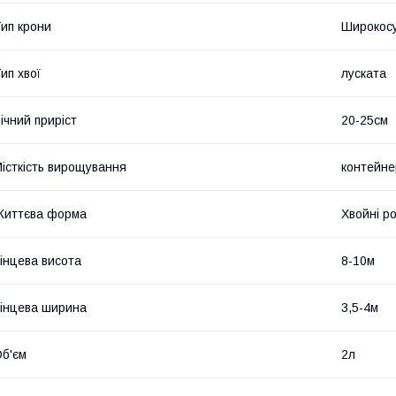
ип крони
Широкос
ип хвої
луската
ічний приріст
20-25см
істкість вирощування
контейне
Життєва форма
Хвойні р
інцева висота
8-10м
інцева ширина
3,5-4м
б'єм
2л