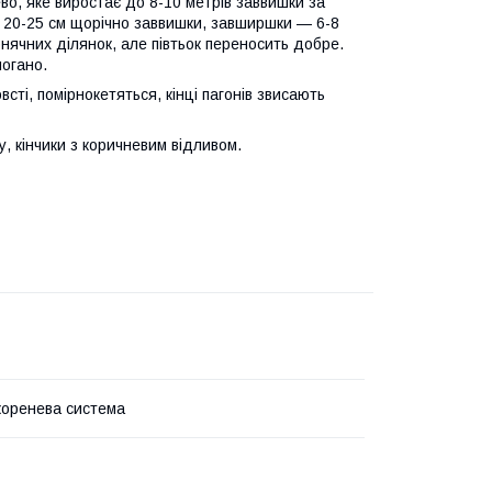
о, яке виростає до 8-10 метрів заввишки за
 20-25 см щорічно заввишки, завширшки — 6-8
онячних ділянок, але півтьок переносить добре.
погано.
сті, помірнокетяться, кінці пагонів звисають
, кінчики з коричневим відливом.
коренева система