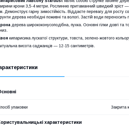
Кипарисовик лавсону Stardust
являє собою струнке хвойне дерев
ирини крони 3,5-4 метри. Рослинню притаманний швидкий зріст —
м. Демонструє гарну зимостійкість. Віддаєте перевагу для росту с
рунти дерева необхідні поживні та вологі. Застій води переносить 
Крона
дерева ширококонусоподібна, пухка. Основні гілки довгі та тов
низ.
Хвоя
кипарисика лускатої структури, товста, зелено-жовтого кольору
ктуальна висота саджанців — 12-15 сантиметрів.
арактеристики
Основні
посіб упаковки
Закрита 
Користувальницькі характеристики