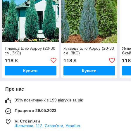
Ялівець Блю Арроу (20-30
Ялівець Блю Арроу (20-30
Ялів
см, ЗКС)
см, ЗКС)
Скай
118
118
118
₴
₴
Купити
Купити
Про нас
99% позитивних з 199 відгуків за рік
Працює з 29.05.2023
м. Стовп'яги
Шевченка, 112, Стовп'яги, Україна