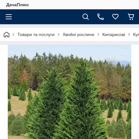
ДачаПлюс
Товари та послуги
Хвойні рослини
Кипарисові
Ку