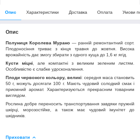
Опис
Характеристики
Доставка
Оплата
Умови п
Опис
Полуниця Королева Мурано
— ранній ремонтантний сорт.
Плодоносіння триває з кінця травня до жовтня. Висока
врожайність дає змогу збирати з одного куща до 1,6 кг ягід.
Кусти міцні
, але компактні з великим зеленим листям.
Особливістю є слабке удосконалення.
Плоди червоного кольору, великі
: середня маса становить
50 г, можуть досягати 100 г. Мають чудовий солодкий смак і
приємний аромат. Характеризуються прекрасним товарним
виглядом.
Рослина добре переносить транспортування завдяки пружній
шкірці, морозостійке, а також має чудовий імунітет до
шкідників.
Приховати