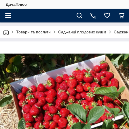
ДачаПлюс
Товари та послуги
Саджанці плодових кущів
Саджанц