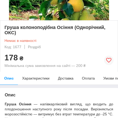
Груша колоноподібна Осіння (Однорічний,
ОКС)
Немає в наявності
Код: 1677
Роздріб
178
₴
Мінімальна сума замовлення на сайті — 200 ₴
Опис
Характеристики
Доставка
Оплата
Умови п
Опис
Груша Осіння
— напівкарліковий вигляд, що входить до
плодоношення наступного року після посадки. Вирізняється
морозостійкістю — витримує без втрат температури до -25 °C.