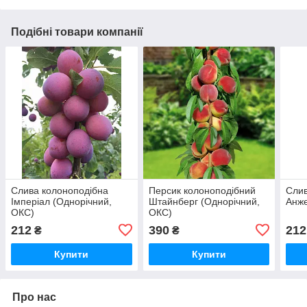
Подібні товари компанії
Слива колоноподібна
Персик колоноподібний
Слив
Імперіал (Однорічний,
Штайнберг (Однорічний,
Анже
ОКС)
ОКС)
212
390
212
₴
₴
Купити
Купити
Про нас