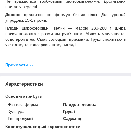
Не вражається грибковими захворюваннями. Достигання
настає у вересні.
Дерево
практично не формує бічних гілок. Дає урожай
упродовж 15-17 років.
Плоди
широкогорішні, великі — масою 230-280 г. Шкіра
насичено-жовта з розмитим рум'янцем. М'якоть масляниста,
біла, ароматна. Смак солодкий, приємний. Груші споживають
у свіжому та консервованому вигляді.
Приховати
Характеристики
Основні атрибути
Життєва форма
Плодові дерева
Культура
Груші
Тип продукції
Саджанці
Користувальницькі характеристики