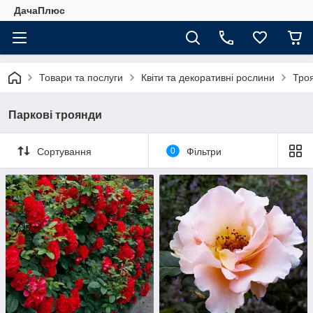
ДачаПлюс
Товари та послуги
Квіти та декоративні рослини
Тро
Паркові троянди
Сортування
0
Фільтри