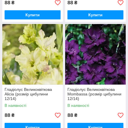
88
88
₴
₴
Купити
Купити
Гладіолус Великоквіткова
Гладіолус Великоквіткова
Alicia (розмір цибулини
Mombassa (розмір цибулини
12/14)
12/14)
В наявності
В наявності
88
88
₴
₴
Купити
Купити