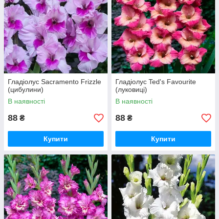
Гладіолус Sacramento Frizzle
Гладіолус Ted's Favourite
(цибулини)
(луковиці)
В наявності
В наявності
88
88
₴
₴
Купити
Купити