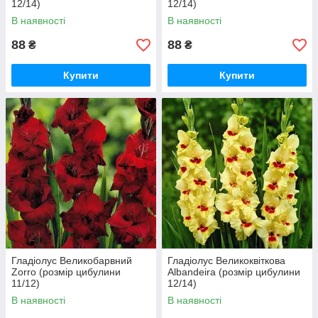
12/14)
12/14)
В наявності
В наявності
88
88
₴
₴
Купити
Купити
Гладіолус Великобарвний
Гладіолус Великоквіткова
Zorro (розмір цибулини
Albandeira (розмір цибулини
11/12)
12/14)
В наявності
В наявності