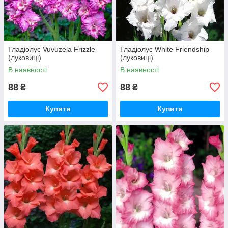
Гладіолус Vuvuzela Frizzle
Гладіолус White Friendship
(луковиці)
(луковиці)
В наявності
В наявності
88
88
₴
₴
Купити
Купити