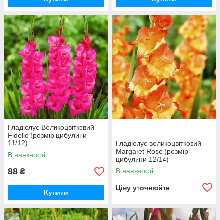
Гладіолус Великоцвітковий
Fidelio (розмір цибулини
11/12)
Гладіолус великоцвітковий
Margaret Rose (розмір
В наявності
цибулини 12/14)
88
В наявності
₴
Ціну уточнюйте
Купити