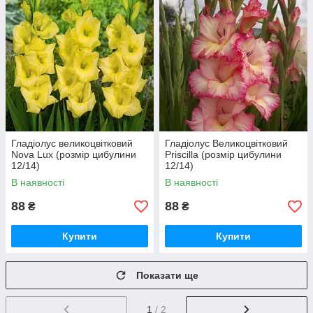
Гладіолус великоцвітковий
Гладіолус Великоцвітковий
Nova Lux (розмір цибулини
Priscilla (розмір цибулини
12/14)
12/14)
В наявності
В наявності
88
88
₴
₴
Купити
Купити
Показати ще
1
/ 2