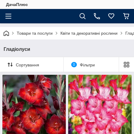
ДачаПлюс
Товари та послуги
Квіти та декоративні рослини
Глад
Гладіолуси
Сортування
0
Фільтри