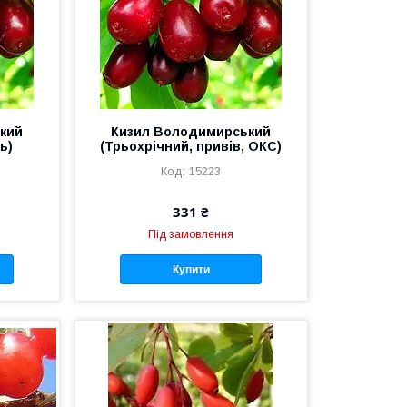
кий
Кизил Володимирський
ь)
(Трьохрічний, привів, ОКС)
15223
331 ₴
Під замовлення
Купити