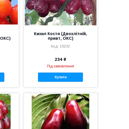
й
Кизил Костя (Двохлітній,
 ОКС)
привт, ОКС)
15232
234 ₴
Під замовлення
Купити