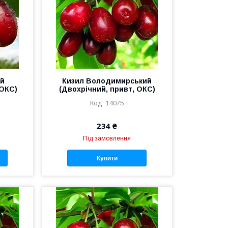
ий
Кизил Володимирський
 ОКС)
(Двохрічний, привт, ОКС)
14075
234 ₴
Під замовлення
Купити