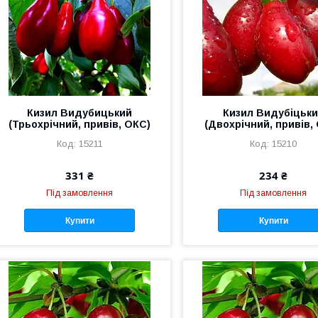
Кизил Видубицький
Кизил Видубіцьк
(Трьохрічний, привів, ОКС)
(Двохрічний, привів,
15211
15210
331 ₴
234 ₴
Під замовлення
Під замовлення
Купити
Купити