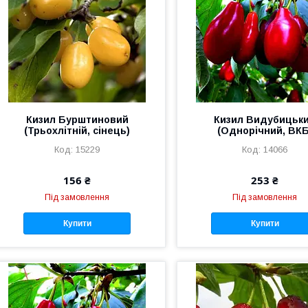
Кизил Бурштиновий
Кизил Видубицьк
(Трьохлітній, сінець)
(Однорічний, ВКБ
15229
14066
156 ₴
253 ₴
Під замовлення
Під замовлення
Купити
Купити