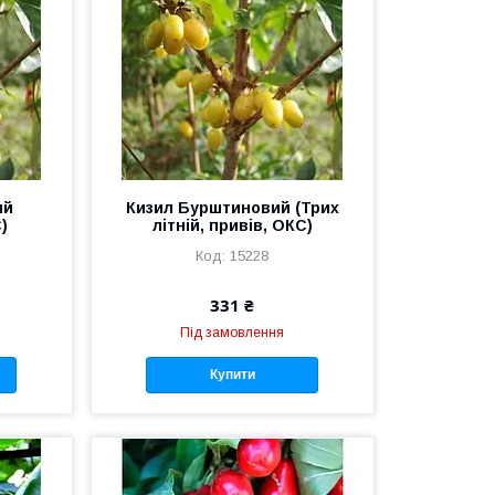
ий
Кизил Бурштиновий (Трих
)
літній, привів, ОКС)
15228
331 ₴
Під замовлення
Купити