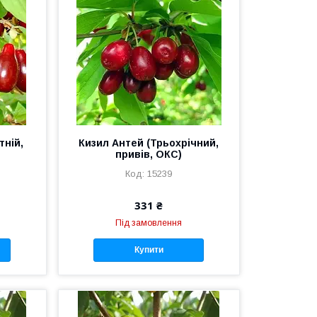
тній,
Кизил Антей (Трьохрічний,
привів, ОКС)
15239
331 ₴
Під замовлення
Купити