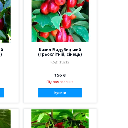
ий
Кизил Видубицький
)
(Трьохлітній, сінець)
15212
156 ₴
Під замовлення
Купити