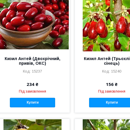
Кизил Антей (Двохрічний,
Кизил Антей (Трьохлі
привів, ОКС)
сінець)
15237
15240
234 ₴
156 ₴
Під замовлення
Під замовлення
Купити
Купити