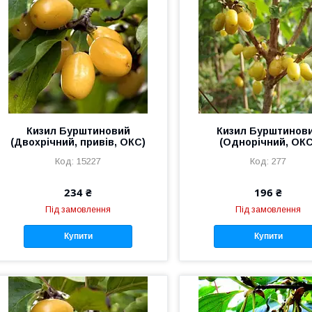
Кизил Бурштиновий
Кизил Бурштинов
(Двохрічний, привів, ОКС)
(Однорічний, ОКС
15227
277
234 ₴
196 ₴
Під замовлення
Під замовлення
Купити
Купити