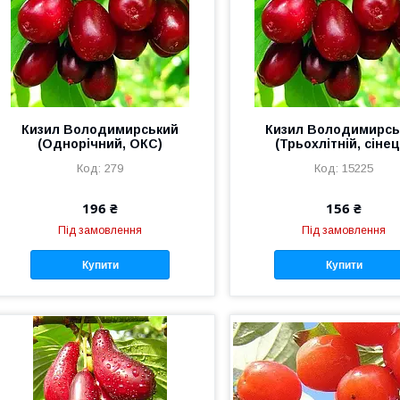
Кизил Володимирський
Кизил Володимирсь
(Однорічний, ОКС)
(Трьохлітній, сінец
279
15225
196 ₴
156 ₴
Під замовлення
Під замовлення
Купити
Купити