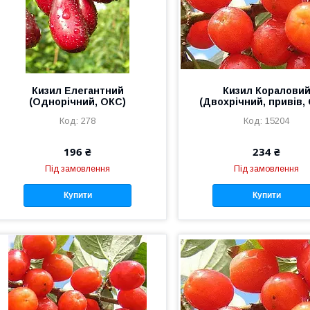
Кизил Елегантний
Кизил Коралови
(Однорічний, ОКС)
(Двохрічний, привів,
278
15204
196 ₴
234 ₴
Під замовлення
Під замовлення
Купити
Купити