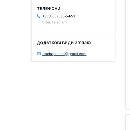
+380 (63) 585-54-53
Viber, Telegram
dachaplusss@gmail.com