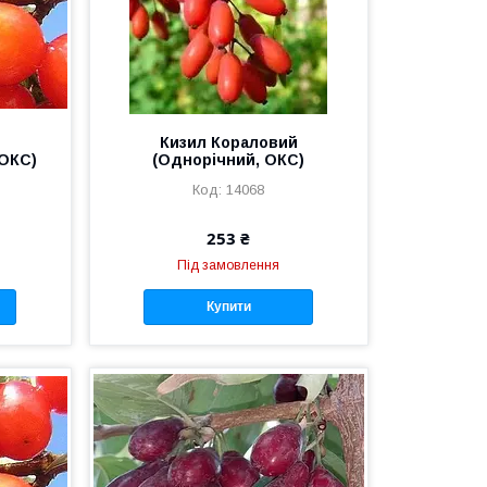
й
Кизил Кораловий
 ОКС)
(Однорічний, ОКС)
14068
253 ₴
Під замовлення
Купити