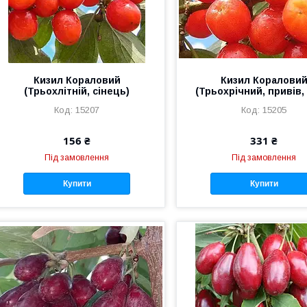
Кизил Кораловий
Кизил Коралови
(Трьохлітній, сінець)
(Трьохрічний, привів,
15207
15205
156 ₴
331 ₴
Під замовлення
Під замовлення
Купити
Купити