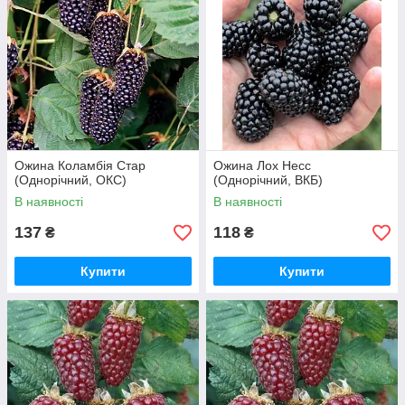
Ожина Коламбія Стар
Ожина Лох Несс
(Однорічний, ОКС)
(Однорічний, ВКБ)
В наявності
В наявності
137
118
₴
₴
Купити
Купити