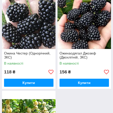
Ожина Честер (Однорічний,
Ожинаодягал Джозеф
ЗКС)
(Двохлітній, ЗКС)
В наявності
В наявності
118
156
₴
₴
Купити
Купити