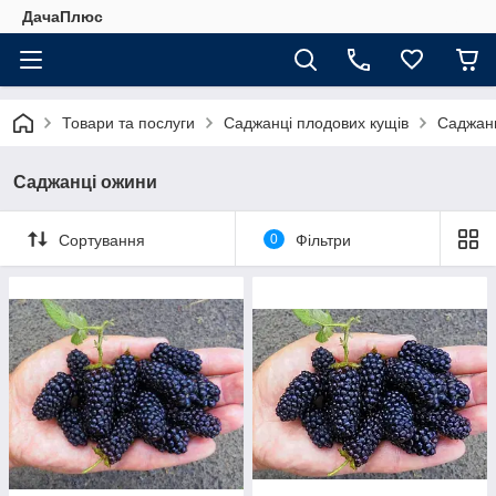
ДачаПлюс
Товари та послуги
Саджанці плодових кущів
Саджан
Саджанці ожини
Сортування
0
Фільтри