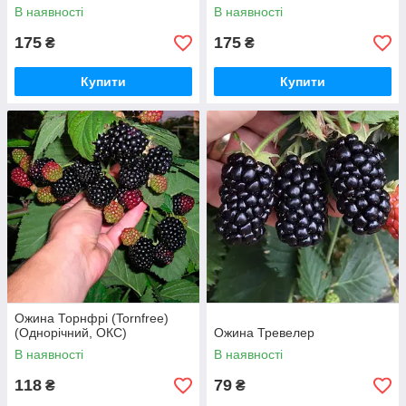
В наявності
В наявності
175
175
₴
₴
Купити
Купити
Ожина Торнфрі (Tornfree)
(Однорічний, ОКС)
Ожина Тревелер
В наявності
В наявності
118
79
₴
₴