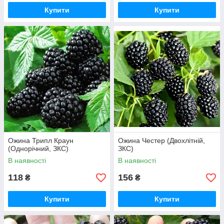
Купити
Купити
Ожина Трипл Краун
Ожина Честер (Двохлітній,
(Однорічний, ЗКС)
ЗКС)
В наявності
В наявності
118
156
₴
₴
Купити
Купити