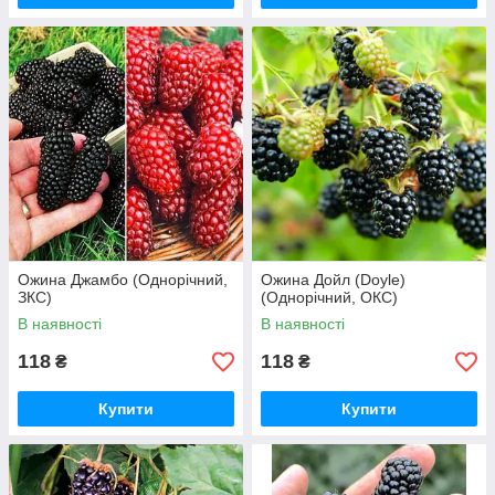
Ожина Джамбо (Однорічний,
Ожина Дойл (Doyle)
ЗКС)
(Однорічний, ОКС)
В наявності
В наявності
118
118
₴
₴
Купити
Купити